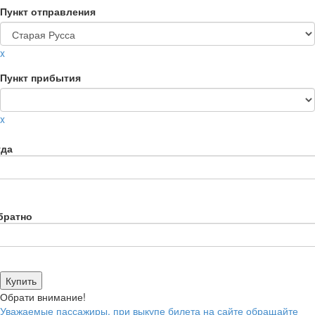
Пункт отправления
x
Пункт прибытия
x
уда
братно
Обрати внимание!
Уважаемые пассажиры, при выкупе билета на сайте обращайте